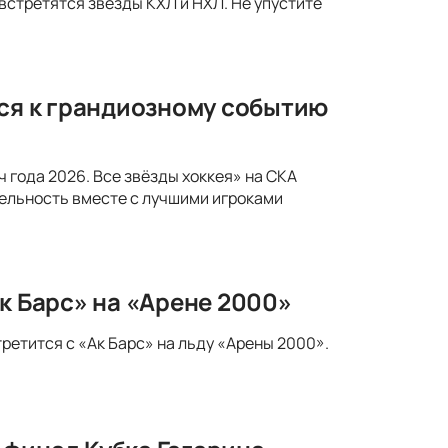
 встретятся звёзды КХЛ и НХЛ. Не упустите
тся к грандиозному событию
 года 2026. Все звёзды хоккея» на СКА
ельность вместе с лучшими игроками
к Барс» на «Арене 2000»
ретится с «Ак Барс» на льду «Арены 2000».