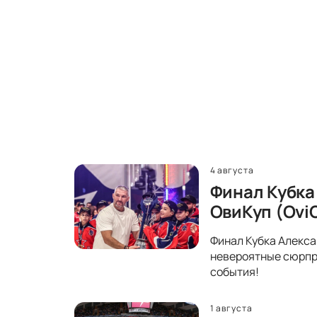
4 августа
Финал Кубка
ОвиКуп (Ovi
Финал Кубка Алекса
невероятные сюрпри
события!
1 августа