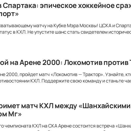
 Спартака: эпическое хоккейное сра
порт»
хватывающему матчу на Кубке Мэра Москвы! ЦСКА и Спарта
татус в КХЛ. Не упустите шанс стать свидетелем историче
ой на Арене 2000: Локомотив против 
ене 2000, пройдет матч «Локомотив — Трактор». Узнайте, к
ивостоянии КХЛ. Поддержите свою команду и станьте час
римет матч КХЛ между «Шанхайскими
ом Мг»
го чемпионата КХЛ на СКА Арене состоится встреча «Шанх