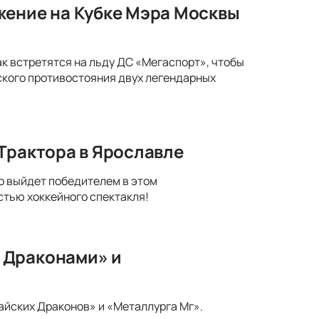
жение на Кубке Мэра Москвы
к встретятся на льду ДС «Мегаспорт», чтобы
ского противостояния двух легендарных
Трактора в Ярославле
то выйдет победителем в этом
тью хоккейного спектакля!
 Драконами» и
айских Драконов» и «Металлурга Мг».