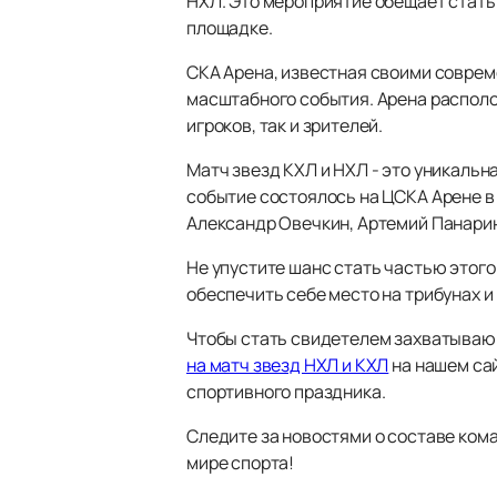
НХЛ. Это мероприятие обещает стать 
площадке.
СКА Арена, известная своими совре
масштабного события. Арена располо
игроков, так и зрителей.
Матч звезд КХЛ и НХЛ - это уникаль
событие состоялось на ЦСКА Арене в
Александр Овечкин, Артемий Панарин
Не упустите шанс стать частью этого
обеспечить себе место на трибунах и
Чтобы стать свидетелем захватывающ
на матч звезд НХЛ и КХЛ
на нашем сай
спортивного праздника.
Следите за новостями о составе ком
мире спорта!