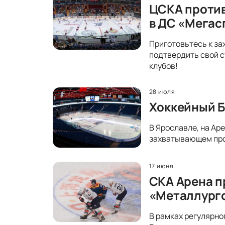
ЦСКА против
в ДС «Мегас
Приготовьтесь к за
подтвердить свой с
клубов!
28 июля
Хоккейный Б
В Ярославле, на Ар
захватывающем прот
17 июня
СКА Арена п
«Металлург
В рамках регулярно