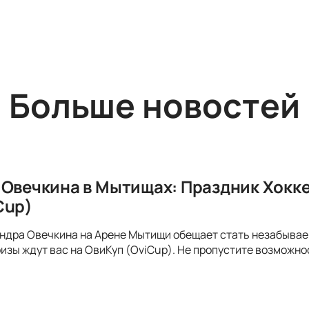
Больше новостей
 Овечкина в Мытищах: Праздник Хокке
Cup)
ндра Овечкина на Арене Мытищи обещает стать незабывае
зы ждут вас на ОвиКуп (OviCup). Не пропустите возможно