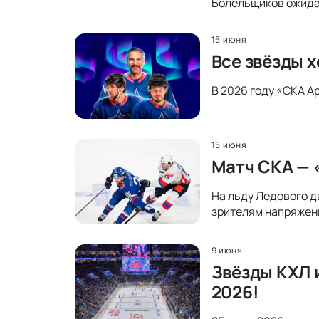
Болельщиков ожидае
15 июня
Все звёзды х
В 2026 году «СКА А
15 июня
Матч СКА — 
На льду Ледового д
зрителям напряженн
9 июня
Звёзды КХЛ 
2026!