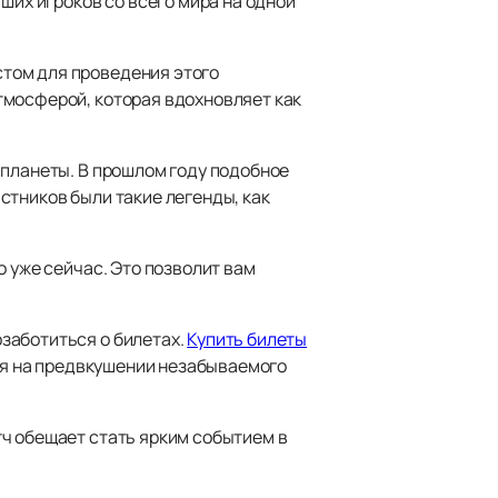
ших игроков со всего мира на одной
том для проведения этого
тмосферой, которая вдохновляет как
 планеты. В прошлом году подобное
стников были такие легенды, как
о уже сейчас. Это позволит вам
заботиться о билетах.
Купить билеты
ься на предвкушении незабываемого
ч обещает стать ярким событием в