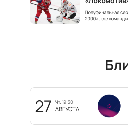
«Локомотив»
Полуфинальная сер
2000», где команды
Бл
27
чт, 19:30
АВГУСТА