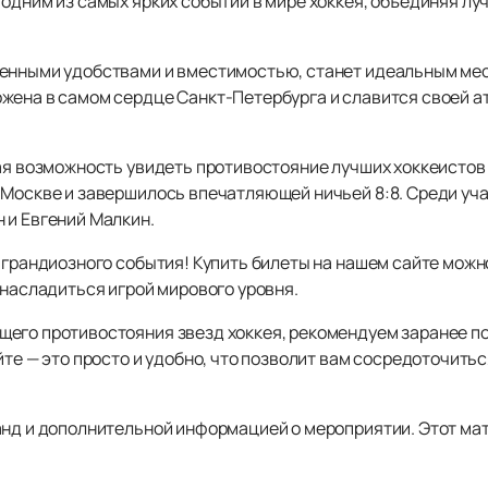
одним из самых ярких событий в мире хоккея, объединяя луч
менными удобствами и вместимостью, станет идеальным мес
жена в самом сердце Санкт-Петербурга и славится своей а
ная возможность увидеть противостояние лучших хоккеистов
 Москве и завершилось впечатляющей ничьей 8:8. Среди уча
 и Евгений Малкин.
 грандиозного события! Купить билеты на нашем сайте можн
 насладиться игрой мирового уровня.
его противостояния звезд хоккея, рекомендуем заранее по
те — это просто и удобно, что позволит вам сосредоточит
анд и дополнительной информацией о мероприятии. Этот мат