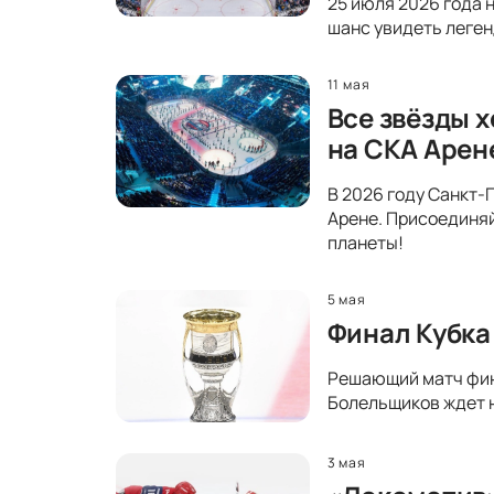
25 июля 2026 года 
шанс увидеть леген
11 мая
Все звёзды 
на СКА Арен
В 2026 году Санкт-
Арене. Присоединяй
планеты!
5 мая
Финал Кубка
Решающий матч фина
Болельщиков ждет н
3 мая