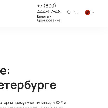
+7 (800)
444-07-48
₽
Билеты и
бронирование
$
₽
е:
Петербурге
котором примут участие звезды КХЛ и