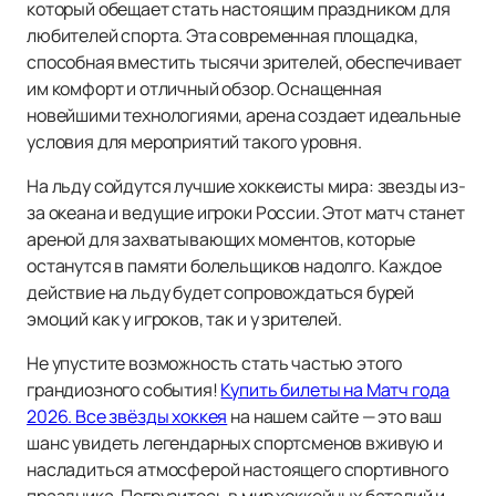
который обещает стать настоящим праздником для
любителей спорта. Эта современная площадка,
способная вместить тысячи зрителей, обеспечивает
им комфорт и отличный обзор. Оснащенная
новейшими технологиями, арена создает идеальные
условия для мероприятий такого уровня.
На льду сойдутся лучшие хоккеисты мира: звезды из-
за океана и ведущие игроки России. Этот матч станет
ареной для захватывающих моментов, которые
останутся в памяти болельщиков надолго. Каждое
действие на льду будет сопровождаться бурей
эмоций как у игроков, так и у зрителей.
Не упустите возможность стать частью этого
грандиозного события!
Купить билеты на Матч года
2026. Все звёзды хоккея
на нашем сайте — это ваш
шанс увидеть легендарных спортсменов вживую и
насладиться атмосферой настоящего спортивного