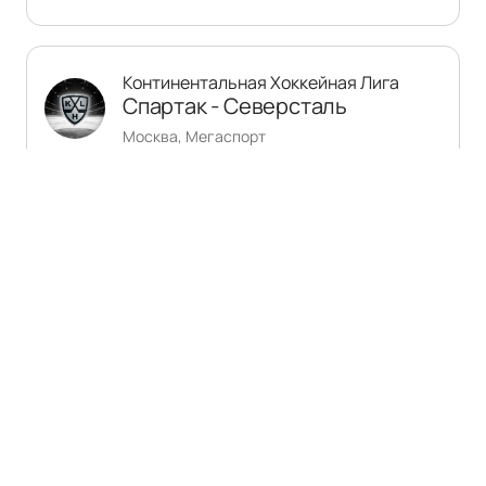
Континентальная Хоккейная Лига
Спартак - Северсталь
Москва, Мегаспорт
12 сентября
23 октября
—
0+
Купить билеты
Континентальная Хоккейная Лига
Северсталь - Динамо М
Череповец, Ледовый дворец Череповец
15 сентября
5 января 2027
—
0+