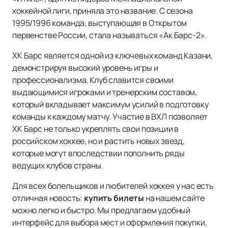
хоккейной лиги, приняла это название. С сезона
1995/1996 команда, выступающая в Открытом
первенстве России, стала называться «Ак Барс-2».
ХК Барс является одной из ключевых команд Казани,
демонстрируя высокий уровень игры и
профессионализма. Клуб славится своими
выдающимися игроками и тренерским составом,
который вкладывает максимум усилий в подготовку
команды к каждому матчу. Участие в ВХЛ позволяет
ХК Барс не только укреплять свои позиции в
российском хоккее, но и растить новых звезд,
которые могут впоследствии пополнить ряды
ведущих клубов страны.
Для всех болельщиков и любителей хоккея у нас есть
отличная новость:
купить билеты
на нашем сайте
можно легко и быстро. Мы предлагаем удобный
интерфейс для выбора мест и оформления покупки,