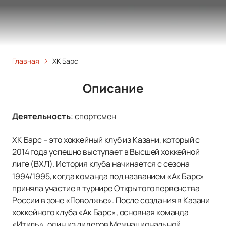
Главная
ХК Барс
Описание
Деятельность
:
спортсмен
ХК Барс – это хоккейный клуб из Казани, который с
2014 года успешно выступает в Высшей хоккейной
лиге (ВХЛ). История клуба начинается с сезона
1994/1995, когда команда под названием «Ак Барс»
приняла участие в турнире Открытого первенства
России в зоне «Поволжье». После создания в Казани
хоккейного клуба «Ак Барс», основная команда
«Итиль», один из лидеров Межнациональной