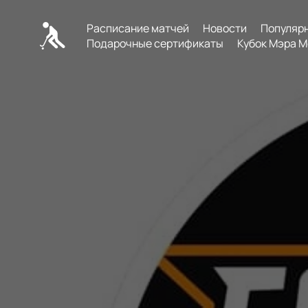
Расписание матчей
Новости
Популяр
Подарочные сертификаты
Кубок Мэра М