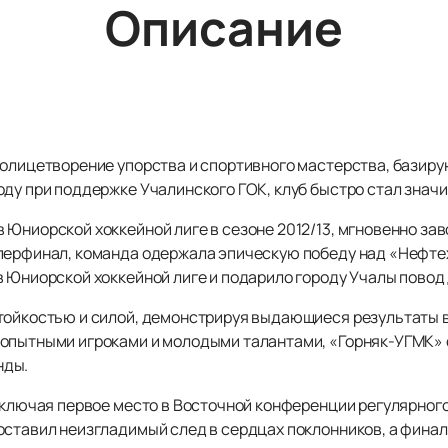
Описание
 олицетворение упорства и спортивного мастерства, базир
ду при поддержке Учалинского ГОК, клуб быстро стал значи
 Юниорской хоккейной лиге в сезоне 2012/13, мгновенно за
перфинал, команда одержала эпическую победу над «Нефтех
 Юниорской хоккейной лиге и подарило городу Учалы повод 
тойкостью и силой, демонстрируя выдающиеся результаты в
 опытными игроками и молодыми талантами, «Горняк-УГМК»
нды.
включая первое место в Восточной конференции регулярного
оставил неизгладимый след в сердцах поклонников, а фина