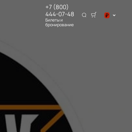
+7 (800)
444-07-48
₽
Билеты и
бронирование
$
₽