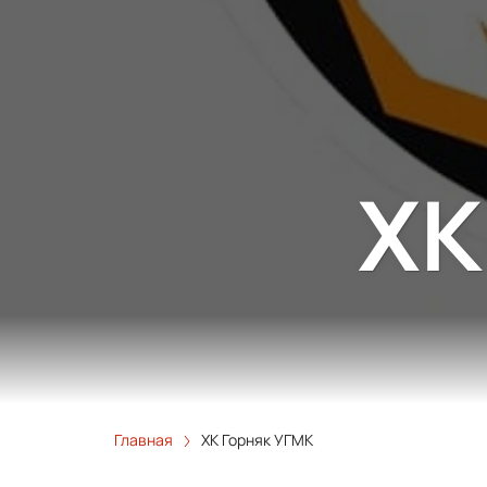
ХК
Главная
ХК Горняк УГМК