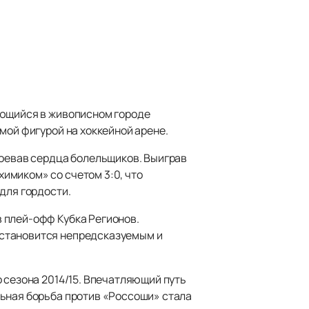
ующийся в живописном городе
мой фигурой на хоккейной арене.
воевав сердца болельщиков. Выиграв
имиком» со счетом 3:0, что
для гордости.
 плей-офф Кубка Регионов.
 становится непредсказуемым и
 сезона 2014/15. Впечатляющий путь
льная борьба против «Россоши» стала