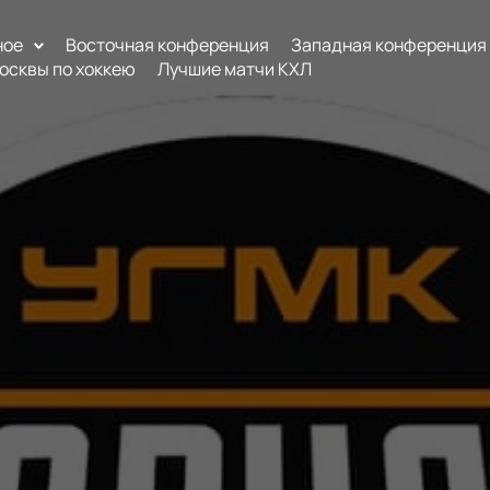
ное
Восточная конференция
Западная конференция
осквы по хоккею
Лучшие матчи КХЛ