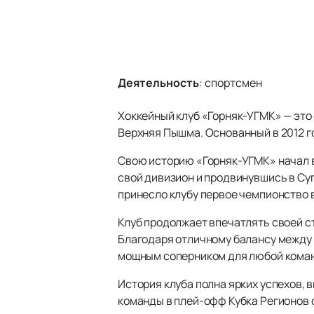
Деятельность
:
спортсмен
Хоккейный клуб «Горняк-УГМК» — это
Верхняя Пышма. Основанный в 2012 го
Свою историю «Горняк-УГМК» начал в
свой дивизион и продвинувшись в Су
принесло клубу первое чемпионство в
Клуб продолжает впечатлять своей с
Благодаря отличному балансу между
мощным соперником для любой кома
История клуба полна ярких успехов, 
команды в плей-офф Кубка Регионов 