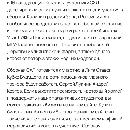
и 16 нападающих. Команды-участники СХЛ
делегировали своих лучших хоккеистов для участия в
сборной. Калининградский Запад России имеет
наибольшее представительство в сборной с девятью
игроками, а также по четыре игрока от челябинских
Урал ГУФК и Политехники, по два игрока от саранской
МГУ-Талины, тюменского Газовика, тамбовской
Державы и ульяновской Спарты, а также одного
игрока от петербургских Черных медведей.
Сборная СХЛ готовится к участию в Лига Ставок
Кубке Будущего, и в роли помощников главного
тренера будут работать Сергей Лукин и Андрей
Козлов. Если вы хотите посмотреть настоящий хоккей
и поддержать наших талантливых студентов, вы
можете
заказать билеты
на нашем сайте. Купить
билеты онлайн легко и быстро. На нашем сайте вы
также можете ознакомиться с расписанием и афишей
мероприятий, в которых участвует Сборная