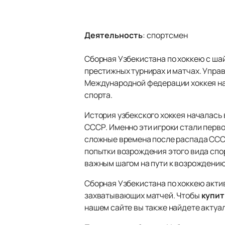
Деятельность
:
спортсмен
Сборная Узбекистана по хоккею с ша
престижных турнирах и матчах. Упра
Международной федерации хоккея на 
спорта.
История узбекского хоккея началась 
СССР. Именно эти игроки стали перв
сложные времена после распада СССР,
попытки возрождения этого вида спор
важным шагом на пути к возрождению
Сборная Узбекистана по хоккею акти
захватывающих матчей. Чтобы
купит
нашем сайте вы также найдете актуа