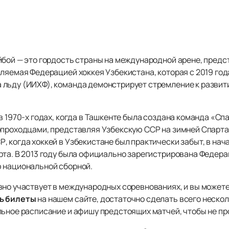
йбой — это гордость страны на международной арене, пред
вляемая Федерацией хоккея Узбекистана, которая с 2019 г
льду (ИИХФ), команда демонстрирует стремление к развити
в 1970-х годах, когда в Ташкенте была создана команда «С
опроходцами, представляя Узбекскую ССР на зимней Спартак
 когда хоккей в Узбекистане был практически забыт, в нач
та. В 2013 году была официально зарегистрирована Федерац
 национальной сборной.
вно участвует в международных соревнованиях, и вы можете
ь билеты
на нашем сайте, достаточно сделать всего несколь
льное расписание и афишу предстоящих матчей, чтобы не пр