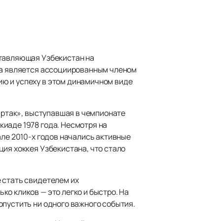
ставляющая Узбекистан на
ода является ассоциированным членом
ю и успеху в этом динамичном виде
партак», выступавшая в чемпионате
иаде 1978 года. Несмотря на
але 2010-х годов начались активные
ия хоккея Узбекистана, что стало
 стать свидетелем их
ко кликов — это легко и быстро. На
опустить ни одного важного события.