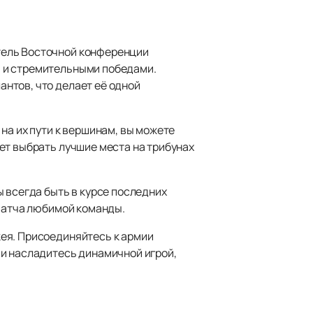
тель Восточной конференции
и и стремительными победами.
нтов, что делает её одной
на их пути к вершинам, вы можете
ет выбрать лучшие места на трибунах
 всегда быть в курсе последних
 матча любимой команды.
ея. Присоединяйтесь к армии
 и насладитесь динамичной игрой,