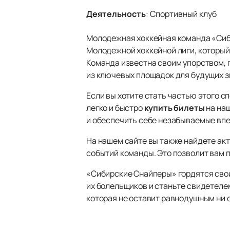
Деятельность
:
Спортивный клуб
Молодежная хоккейная команда «Сиб
Молодежной хоккейной лиги, которы
Команда известна своим упорством, 
из ключевых площадок для будущих з
Если вы хотите стать частью этого с
легко и быстро
купить билеты
на наш
и обеспечить себе незабываемые впе
На нашем сайте вы также найдете акт
событий команды. Это позволит вам 
«Сибирские Снайперы» гордятся свои
их болельщиков и станьте свидетеле
которая не оставит равнодушным ни о