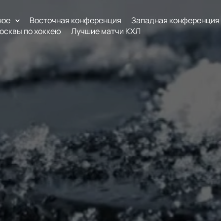
ное
Восточная конференция
Западная конференция
осквы по хоккею
Лучшие матчи КХЛ