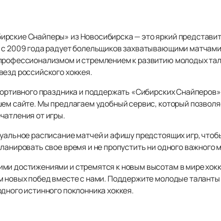
ирские Снайперы» из Новосибирска — это яркий представи
й с 2009 года радует болельщиков захватывающими матчам
профессионализмом и стремлением к развитию молодых тала
везд российского хоккея.
портивного праздника и поддержать «Сибирских Снайперов» 
ем сайте. Мы предлагаем удобный сервис, который позволя
чатления от игры.
уальное расписание матчей и афишу предстоящих игр, чтобы
планировать свое время и не пропустить ни одного важного
ми достижениями и стремятся к новым высотам в мире хокк
м новых побед вместе с нами. Поддержите молодые таланты
дного истинного поклонника хоккея.