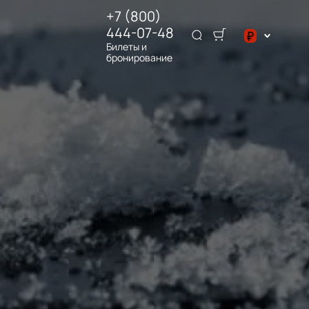
+7 (800)
444-07-48
₽
Билеты и
бронирование
$
₽