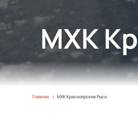
МХК Кр
Главная
МХК Красноярские Рыси