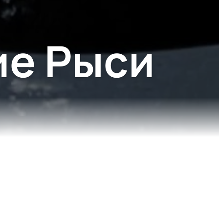
ие Рыси