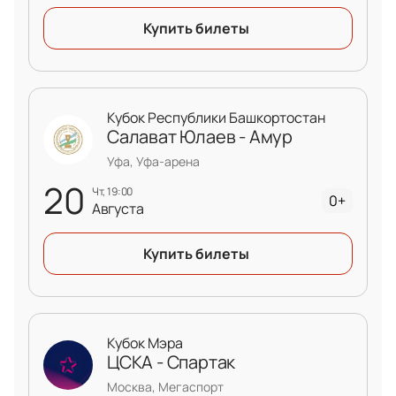
Доступ к ВИП-ложам для максимального
Купить билеты
удобства
Специальные условия для корпоративных
клиентов
Возможность оформления заказа по
Кубок Республики Башкортостан
телефону через службу поддержки
Салават Юлаев - Амур
Точная стоимость билетов указана при
Уфа, Уфа-арена
покупке онлайн
20
чт, 19:00
0+
Августа
Купить билеты
Кубок Мэра
ЦСКА - Спартак
Москва, Мегаспорт