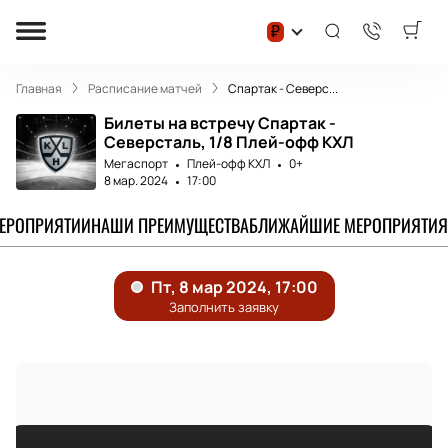
₽
Главная
Расписание матчей
Спартак - Северс...
Билеты на встречу Спартак -
Северсталь, 1/8 Плей-офф КХЛ
Мегаспорт
Плей-офф КХЛ
0+
8 мар. 2024
17:00
МЕРОПРИЯТИИ
НАШИ ПРЕИМУЩЕСТВА
БЛИЖАЙШИЕ МЕРОПРИЯТИЯ