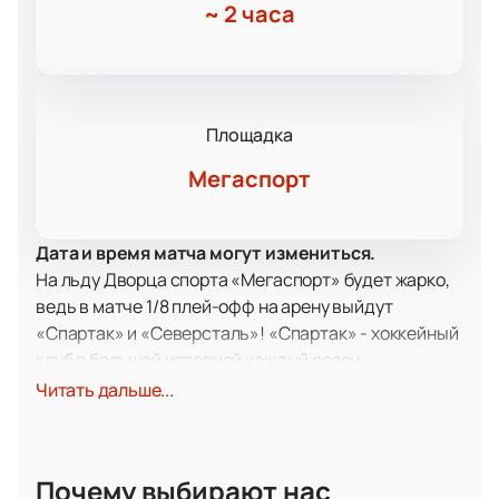
~
2 часа
Площадка
Мегаспорт
Дата и время матча могут измениться.
На льду Дворца спорта «Мегаспорт» будет жарко,
ведь в матче 1/8 плей-офф на арену выйдут
«Спартак» и «Северсталь»! «Спартак» - хоккейный
клуб с большой историей каждый сезон
Континентальной хоккейной лиги показывает
Читать дальше...
интересную игру, так что можно быть уверенными,
что билеты на матч принесут болельщикам
настоящий драйв и азарт.
Почему выбирают нас
Клуб с 77-летней историей имеет в числе своих