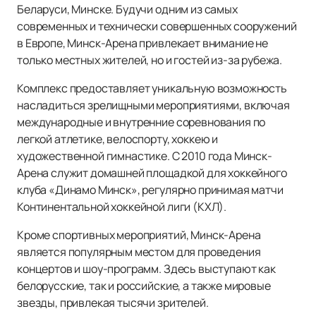
Беларуси, Минске. Будучи одним из самых
современных и технически совершенных сооружений
в Европе, Минск-Арена привлекает внимание не
только местных жителей, но и гостей из-за рубежа.
Комплекс предоставляет уникальную возможность
насладиться зрелищными мероприятиями, включая
международные и внутренние соревнования по
легкой атлетике, велоспорту, хоккею и
художественной гимнастике. С 2010 года Минск-
Арена служит домашней площадкой для хоккейного
клуба «Динамо Минск», регулярно принимая матчи
Континентальной хоккейной лиги (КХЛ).
Кроме спортивных мероприятий, Минск-Арена
является популярным местом для проведения
концертов и шоу-программ. Здесь выступают как
белорусские, так и российские, а также мировые
звезды, привлекая тысячи зрителей.